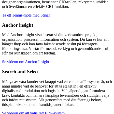
designar organisationen, bemannar CIO-rollen, rekryterar, utbildar
och överlämnar en effektiv CIO-funktion.
Ta ett Teams-möte med Stina!
Anchor insight
Med Anchor insight visualiserar vi din verksamhets projekt,
organisation, processer, information och system. Du kan se hur allt
hänger ihop och kan fatta faktabaserade beslut på företagets
förändringsresa. Vi står för metod, verktyg och genomförande – ni
står för kunskapen om ert företag.
Se videon om Anchor Insight
Search and Select
Många av våra kunder vet knappt vad ett vad ett affärssystem är, och
ännu mindre vad de behöver för att ta steget in i en effektiv
digitaliserad produktion och logistik. Vi hjälper dig att formulera
krav, kontakta och hantera lämpliga leverantörer och slutligen välja
och införa rätt system. Allt genomförs med ditt företags behov,
tidsplan, ekonomi och framtidsplaner i fokus.
Se videon om att välja rätt ERP-system