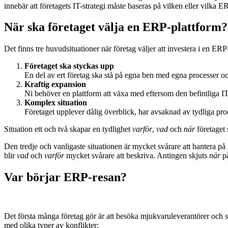
innebär att företagets IT-strategi måste baseras på vilken eller vilka
När ska företaget välja en ERP-plattform?
Det finns tre huvudsituationer när företag väljer att investera i en ERP
Företaget ska styckas upp
En del av ert företag ska stå på egna ben med egna processer oc
Kraftig expansion
Ni behöver en plattform att växa med eftersom den befintliga IT-m
Komplex situation
Företaget upplever dålig överblick, har avsaknad av tydliga proc
Situation ett och två skapar en tydlighet
varför
,
vad
och
när
företaget 
Den tredje och vanligaste situationen är mycket svårare att hantera p
blir
vad
och
varför
mycket svårare att beskriva. Antingen skjuts
när
på
Var börjar ERP-resan?
Det första många företag gör är att besöka mjukvaruleverantörer och ski
med olika typer av konflikter: