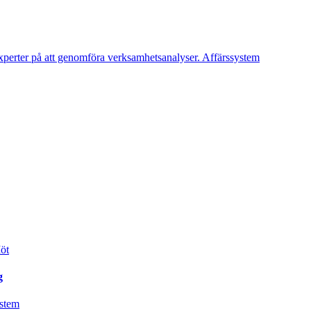
Affärssystem
öt
g
ystem