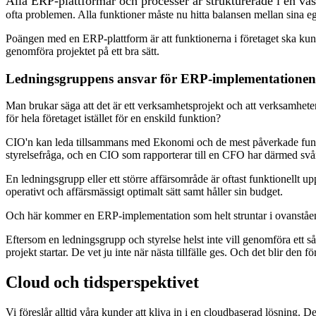
Alla ERP-plattformar och processer är strukturerade i en väst-
ofta problemen. Alla funktioner måste nu hitta balansen mellan sina 
Poängen med en ERP-plattform är att funktionerna i företaget ska kun
genomföra projektet på ett bra sätt.
Ledningsgruppens ansvar för ERP-implementationen
Man brukar säga att det är ett verksamhetsprojekt och att verksamhete
för hela företaget istället för en enskild funktion?
CIO'n kan leda tillsammans med Ekonomi och de mest påverkade funkti
styrelsefråga, och en CIO som rapporterar till en CFO har därmed svår
En ledningsgrupp eller ett större affärsområde är oftast funktionellt u
operativt och affärsmässigt optimalt sätt samt håller sin budget.
Och här kommer en ERP-implementation som helt struntar i ovanståe
Eftersom en ledningsgrupp och styrelse helst inte vill genomföra ett s
projekt startar. De vet ju inte när nästa tillfälle ges. Och det blir den f
Cloud och tidsperspektivet
Vi föreslår alltid våra kunder att kliva in i en cloudbaserad lösning. D