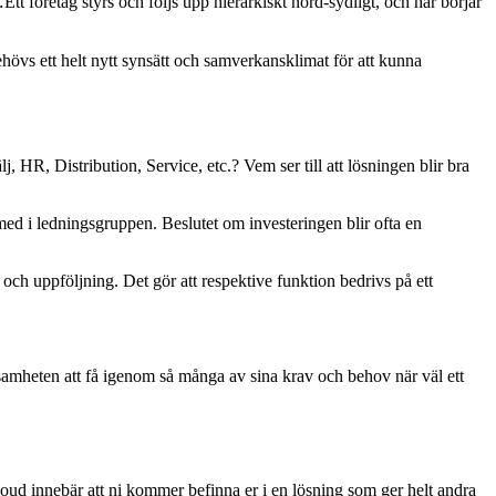
.
Ett företag styrs och följs upp hierarkiskt nord-sydligt, och här börjar
övs ett helt nytt synsätt och samverkansklimat för att kunna
HR, Distribution, Service, etc.? Vem ser till att lösningen blir bra
d i ledningsgruppen. Beslutet om investeringen blir ofta en
 och uppföljning. Det gör att respektive funktion bedrivs på ett
rksamheten att få igenom så många av sina krav och behov när väl ett
 Cloud innebär att ni kommer befinna er i en lösning som ger helt andra