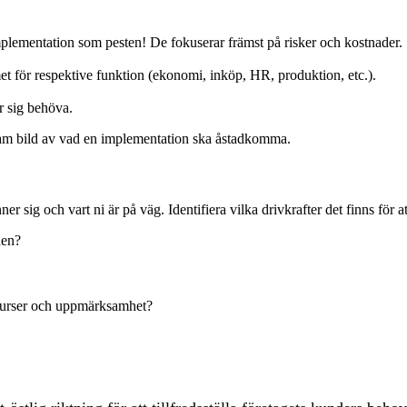
plementation som pesten! De fokuserar främst på risker och kostnader.
emet för respektive funktion (ekonomi, inköp, HR, produktion, etc.).
r sig behöva.
ensam bild av vad en implementation ska åstadkomma.
er sig och vart ni är på väg. Identifiera vilka drivkrafter det finns för a
nen?
esurser och uppmärksamhet?