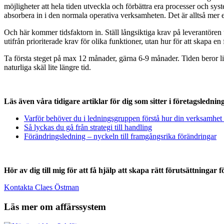
möjligheter att hela tiden utveckla och förbättra era processer och syst
absorbera in i den normala operativa verksamheten. Det är alltså mer en 
Och här kommer tidsfaktorn in. Ställ långsiktiga krav på leverantören u
utifrån prioriterade krav för olika funktioner, utan hur för att skapa e
Ta första steget på max 12 månader, gärna 6-9 månader. Tiden beror lit
naturliga skäl lite längre tid.
Läs även våra tidigare artiklar för dig som sitter i företagslednin
Varför behöver du i ledningsgruppen förstå hur din verksamhet
Så lyckas du gå från strategi till handling
Förändringsledning – nyckeln till framgångsrika förändringar
Hör av dig till mig för att få hjälp att skapa rätt förutsättninga
Kontakta Claes Östman
Läs mer om affärssystem