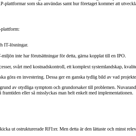
 ERP-plattformar som ska användas samt hur företaget kommer att utveckl
-plattform:
h IT-lösningar.
iljön inte har förutsättningar för detta, gärna kopplat till en IPO.
esser, svårt med kostnadskontroll, ett komplext systemlandskap, kvalitet
ska göra en investering. Dessa ger en ganska tydlig bild av vad projekt
å grund av otydliga symptom och grundorsaker till problemen. Nuvarande 
 framtiden eller så misslyckas man helt enkelt med implementationen.
cka ut ostrukturerade RFI:er. Men detta är den lättaste och minst relevan