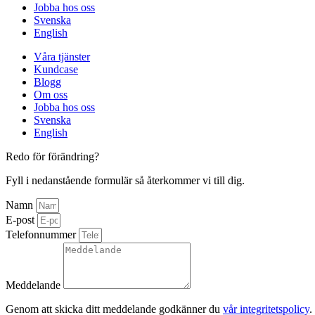
Jobba hos oss
Svenska
English
Våra tjänster
Kundcase
Blogg
Om oss
Jobba hos oss
Svenska
English
Redo för förändring?
Fyll i nedanstående formulär så återkommer vi till dig.
Namn
E-post
Telefonnummer
Meddelande
Genom att skicka ditt meddelande godkänner du
vår integritetspolicy
.