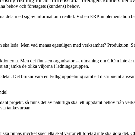
östlig riktning för att tillfredsställa företagets kunders behov
egna behov och företagets (kundens) behov.
na dela med sig av information i realtid. Vid en ERP-implementation beh
n ska leda. Men vad menas egentligen med verksamhet? Produktion, Sälj, 
onerna. Men det finns en organisatorisk utmaning om CIO'n inte är me
t att jämka de olika viljorna i ledningsgruppen.
ppdelat. Det brukar vara en tydlig uppdelning samt ett distribuerat ansvar
nde!
ådant projekt, så finns det av naturliga skäl ett uppdämt behov från ve
örsta tankevurpan.
et ska finnas mycket speciella skäl varför ett företag inte ska göra det.