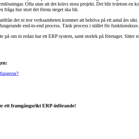
emlösningar. Ofta utan att det krävs stora projekt. Det blir tvärtom en ko
fråga hur stort det första steget ska bli.
tifrån det ni tror verksamheten kommer att behöva på ett antal års sikt.
n fungerande end-to-end process. Tänk process i stället för funktionskrav.
e på om ni redan har ett ERP system, samt storlek på företaget. Sitter 
gen:
 fungerar?
r för ett framgångsrikt ERP-införande!