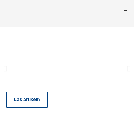
KUNDCASE
Svenska Retursystems resa
har startat
Läs artikeln