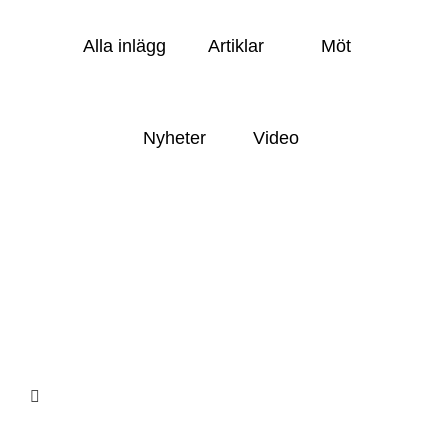
Alla inlägg
Artiklar
Möt
Nyheter
Video
.
KUNDCASE
Svenska Retursystems resa har startat
.
KUNDCASE
Nu kan alla på Anticimex se målet