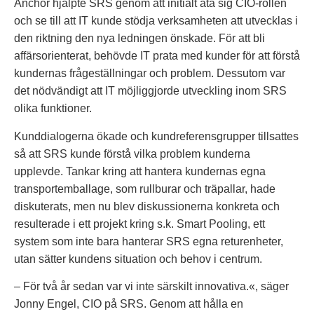
Anchor hjälpte SRS genom att initialt åta sig CIO-rollen
och se till att IT kunde stödja verksamheten att utvecklas i
den riktning den nya ledningen önskade. För att bli
affärsorienterat, behövde IT prata med kunder för att förstå
kundernas frågeställningar och problem. Dessutom var
det nödvändigt att IT möjliggjorde utveckling inom SRS
olika funktioner.
Kunddialogerna ökade och kundreferensgrupper tillsattes
så att SRS kunde förstå vilka problem kunderna
upplevde. Tankar kring att hantera kundernas egna
transportemballage, som rullburar och träpallar, hade
diskuterats, men nu blev diskussionerna konkreta och
resulterade i ett projekt kring s.k. Smart Pooling, ett
system som inte bara hanterar SRS egna returenheter,
utan sätter kundens situation och behov i centrum.
– För två år sedan var vi inte särskilt innovativa.«, säger
Jonny Engel, CIO på SRS. Genom att hålla en