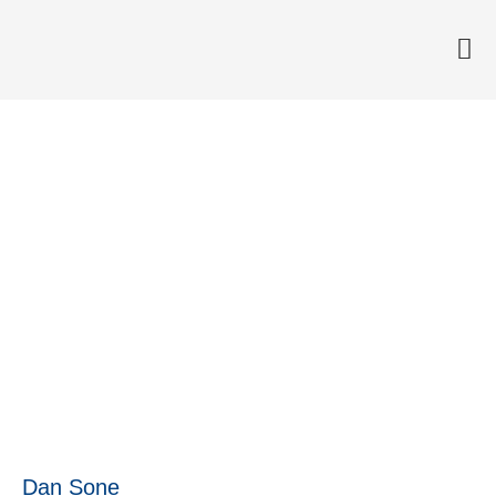
Svenska Retursystems resa
har startat
24 augusti, 2017
Dan Sone