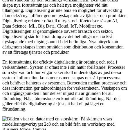
skapa nya förutsättningar och helt nya möjligheter vid rätt
tillämpning. Digitalisering är inte bara en möjlighet för utveckling
utan också nya affärer genom nyskapande av tjänster och produkter.
Digitalisering relaterar ofta till uttryck och företeelser såsom AI,
Data Science, ML, Big Data, Cloud, IoT, Mobilitet etc.
Digitaliseringen är genomgående oavsett bransch och sektor.
Digitalisering står för förändring av det befintliga men också
nyskapande med utgångspunkt i det befintliga. Nya uttryck kan
därigenom skapas inom områden som distribution och konsumtion
av ett företags tjänster och produkter.
En förutsättning för effektiv digitalisering är ordning och reda i
verksamheten. System är oftast inte i sin natur förlåtande. Processer
som styr vad och hur vi gör saker skall understödjas av just dessa
system. Information konsumeras men skapas också i processerna
och behöver hanteras av systemen. Beroenden mellan processer och
dess information ger taktordningen för verksamheten. Vetskapen om
och utgångspunkten i hur det ser ut just nu är grunden för all
förändring. Nåja, åtminstone en kontrollerad förändring. När det
gäller effektiv digitalisering är just att ha koll på läget en
förutsättning.