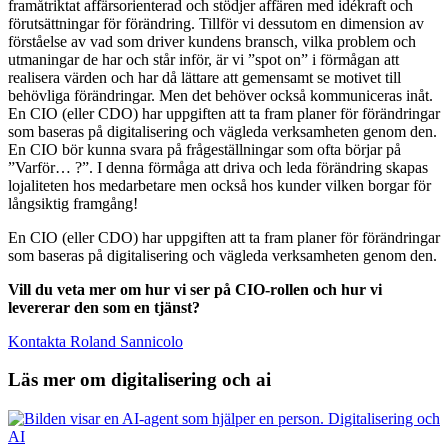
framåtriktat affärsorienterad och stödjer affären med idékraft och
förutsättningar för förändring. Tillför vi dessutom en dimension av
förståelse av vad som driver kundens bransch, vilka problem och
utmaningar de har och står inför, är vi ”spot on” i förmågan att
realisera värden och har då lättare att gemensamt se motivet till
behövliga förändringar. Men det behöver också kommuniceras inåt.
En CIO (eller CDO) har uppgiften att ta fram planer för förändringar
som baseras på digitalisering och vägleda verksamheten genom den.
En CIO bör kunna svara på frågeställningar som ofta börjar på
”Varför… ?”. I denna förmåga att driva och leda förändring skapas
lojaliteten hos medarbetare men också hos kunder vilken borgar för
långsiktig framgång!
En CIO (eller CDO) har uppgiften att ta fram planer för förändringar
som baseras på digitalisering och vägleda verksamheten genom den.
Vill du veta mer om hur vi ser på CIO-rollen och hur vi
levererar den som en tjänst?
Kontakta Roland Sannicolo
Läs mer om digitalisering och ai
Digitalisering och
AI