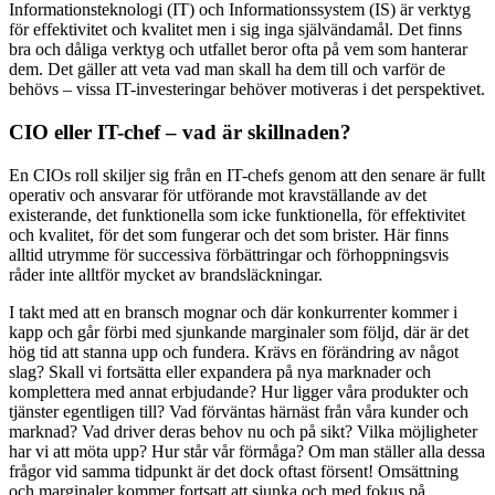
Informationsteknologi (IT) och Informationssystem (IS) är verktyg
för effektivitet och kvalitet men i sig inga självändamål. Det finns
bra och dåliga verktyg och utfallet beror ofta på vem som hanterar
dem. Det gäller att veta vad man skall ha dem till och varför de
behövs – vissa IT-investeringar behöver motiveras i det perspektivet.
CIO eller IT-chef – vad är skillnaden?
En CIOs roll skiljer sig från en IT-chefs genom att den senare är fullt
operativ och ansvarar för utförande mot kravställande av det
existerande, det funktionella som icke funktionella, för effektivitet
och kvalitet, för det som fungerar och det som brister. Här finns
alltid utrymme för successiva förbättringar och förhoppningsvis
råder inte alltför mycket av brandsläckningar.
I takt med att en bransch mognar och där konkurrenter kommer i
kapp och går förbi med sjunkande marginaler som följd, där är det
hög tid att stanna upp och fundera. Krävs en förändring av något
slag? Skall vi fortsätta eller expandera på nya marknader och
komplettera med annat erbjudande? Hur ligger våra produkter och
tjänster egentligen till? Vad förväntas härnäst från våra kunder och
marknad? Vad driver deras behov nu och på sikt? Vilka möjligheter
har vi att möta upp? Hur står vår förmåga? Om man ställer alla dessa
frågor vid samma tidpunkt är det dock oftast försent! Omsättning
och marginaler kommer fortsatt att sjunka och med fokus på