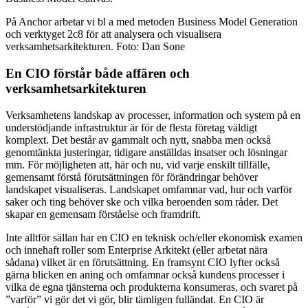
På Anchor arbetar vi bl a med metoden Business Model Generation
och verktyget 2c8 för att analysera och visualisera
verksamhetsarkitekturen. Foto: Dan Sone
En CIO förstår både affären och
verksamhetsarkitekturen
Verksamhetens landskap av processer, information och system på en
understödjande infrastruktur är för de flesta företag väldigt
komplext. Det består av gammalt och nytt, snabba men också
genomtänkta justeringar, tidigare anställdas insatser och lösningar
mm. För möjligheten att, här och nu, vid varje enskilt tillfälle,
gemensamt förstå förutsättningen för förändringar behöver
landskapet visualiseras. Landskapet omfamnar vad, hur och varför
saker och ting behöver ske och vilka beroenden som råder. Det
skapar en gemensam förståelse och framdrift.
Inte alltför sällan har en CIO en teknisk och/eller ekonomisk examen
och innehaft roller som Enterprise Arkitekt (eller arbetat nära
sådana) vilket är en förutsättning. En framsynt CIO lyfter också
gärna blicken en aning och omfamnar också kundens processer i
vilka de egna tjänsterna och produkterna konsumeras, och svaret på
”varför” vi gör det vi gör, blir tämligen fulländat. En CIO är