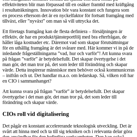
effektiviteten blir man förpassad till en osäker framtid med kräftgång
i resultaträkningen. Innovation bör vara konstant och fungera som
en process eftersom det är en nyckelfaktor för fortsatt framgång med
tillväxt, eller ”nyväxt” om man så vill uttrycka det.
Ett företags framgång kan de flesta definiera – försäljningen är
effektiv, de har en produkt/tjänsteportfölj med bra efterfrågan, de
håller låga kostnader etc. Däremot vad som skapar förutsättningar
för en uthållig framgång är det svårare med. Här kommer vi in på de
inledande frågeställningarna ”vad, hur och varför”! Att kunna svara
på frågan ”varför” är betydelsefullt. Det skapar övertygelse i det
man gör, det man tror på, det som leder till förändring och skapar
värde. Detta inspirerar människor men behöver också kommuniceras
– inifrån och ut. Det handlar m.a.o. om ledarskap. Så, vilken roll har
en CIO i sammanhanget?
Att kunna svara på frågan ”varför” är betydelsefullt. Det skapar
övertygelse i det man gör, det man tror på, det som leder till
förändring och skapar värde.
CIOs roll vid digitalisering
Det pågår en konstant accelererande teknologisk utveckling. Det är
svårt att hinna med och ta till sig tekniken och i relevanta delar göra
den användbar för den befintliga verksamheten. Den kan också