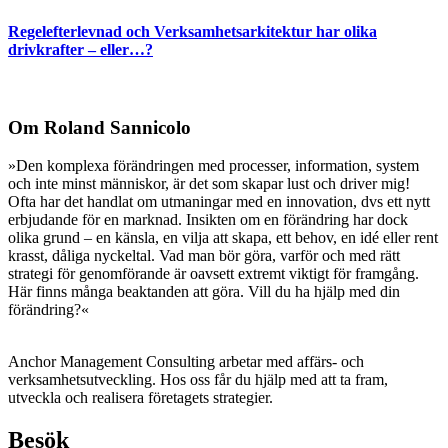
Regelefterlevnad och Verksamhetsarkitektur har olika
drivkrafter – eller…?
Om Roland Sannicolo
»Den komplexa förändringen med processer, information, system
och inte minst människor, är det som skapar lust och driver mig!
Ofta har det handlat om utmaningar med en innovation, dvs ett nytt
erbjudande för en marknad. Insikten om en förändring har dock
olika grund – en känsla, en vilja att skapa, ett behov, en idé eller rent
krasst, dåliga nyckeltal. Vad man bör göra, varför och med rätt
strategi för genomförande är oavsett extremt viktigt för framgång.
Här finns många beaktanden att göra. Vill du ha hjälp med din
förändring?«
Anchor Management Consulting arbetar med affärs- och
verksamhetsutveckling. Hos oss får du hjälp med att ta fram,
utveckla och realisera företagets strategier.
Besök