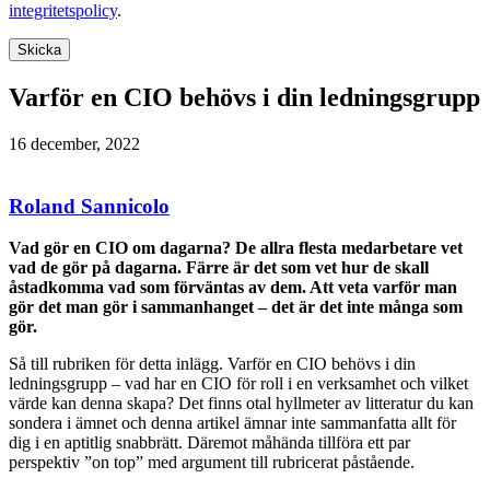
integritetspolicy
.
Skicka
Varför en CIO behövs i din ledningsgrupp
16 december, 2022
Roland Sannicolo
Vad gör en CIO om dagarna? De allra flesta medarbetare vet
vad de gör på dagarna. Färre är det som vet hur de skall
åstadkomma vad som förväntas av dem. Att veta varför man
gör det man gör i sammanhanget – det är det inte många som
gör.
Så till rubriken för detta inlägg. Varför en CIO behövs i din
ledningsgrupp – vad har en CIO för roll i en verksamhet och vilket
värde kan denna skapa? Det finns otal hyllmeter av litteratur du kan
sondera i ämnet och denna artikel ämnar inte sammanfatta allt för
dig i en aptitlig snabbrätt. Däremot måhända tillföra ett par
perspektiv ”on top” med argument till rubricerat påstående.