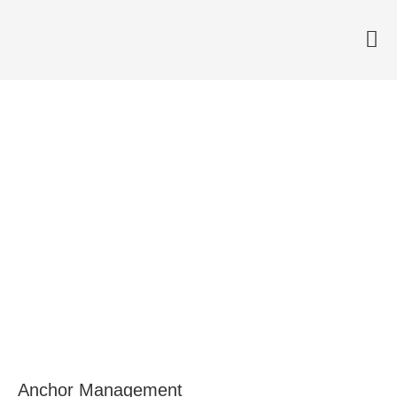
Möt Anchor på ”The future of
Advanced Biologics” 27-28
september
22 augusti, 2023
Anchor Management