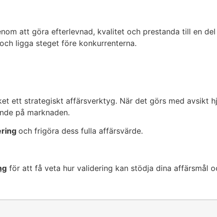
enom att göra efterlevnad, kvalitet och prestanda till en d
 och ligga steget före konkurrenterna.
ket ett
strategiskt affärsverktyg
. När det görs med avsikt hj
oende på marknaden.
ering
och frigöra dess fulla affärsvärde.
ng
för att få veta hur validering kan stödja dina affärsmål oc