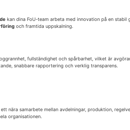
ade
kan dina FoU-team arbeta med innovation på en stabil g
rföring
och framtida uppskalning.
anoggrannhet, fullständighet och spårbarhet, vilket är avgö
tande, snabbare rapportering och verklig transparens.
et ett nära samarbete mellan avdelningar, produktion, regelv
hela organisationen.