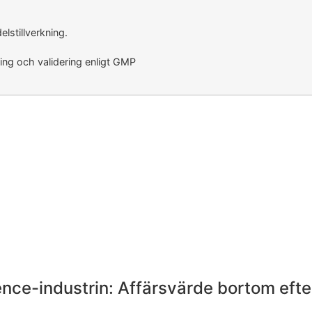
lstillverkning.
ring och validering enligt GMP
cience-industrin: Affärsvärde bortom eft