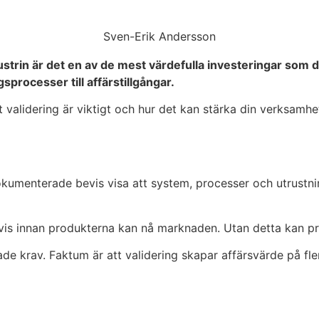
Sven-Erik Andersson
dustrin är det en av de mest värdefulla investeringar som
sprocesser till affärstillgångar.
t validering är viktigt och hur det kan stärka din verksamhe
umenterade bevis visa att system, processer och utrustnin
vis innan produkterna kan nå marknaden.
Utan detta
kan pr
de krav. Faktum är att validering skapar affärsvärde på fler