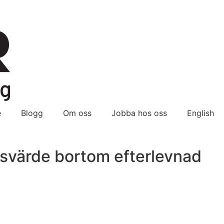
e
Blogg
Om oss
Jobba hos oss
English
färsvärde bortom efterlevnad