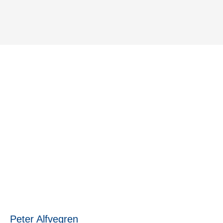
Nu är Occlutech redo för
NASDAQ
22 augusti, 2023
Peter Alfvegren