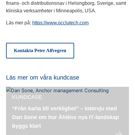
finans- och distributionsnav i Helsingborg, Sverige, samt
kliniska verksamheter i Minneapolis, USA.
Läs mer på:
https://www.occlutech.com
Kontakta Peter Alfvegren
Läs mer om våra kundcase
KUNDCASE
“Från karta till verklighet” – Intervju med
Dan Sone om hur Åhléns nya IT‑landskap
byggs klart