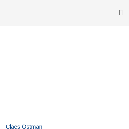
Möt Claes Östman, grundare
av Anchor Management
Consulting
16 augusti, 2024
Claes Östman