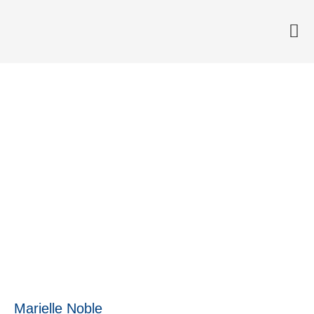
Anchor välkomnar Marielle
Noble
7 juni, 2023
Marielle Noble