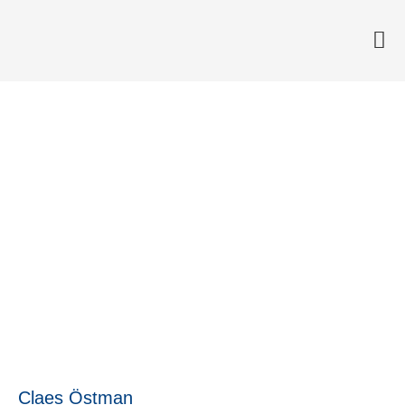
Sjukhusen fokuserar alltför
mycket på eget
resursutnyttjande istället för
på patientflödet
12 augusti, 2015
Claes Östman