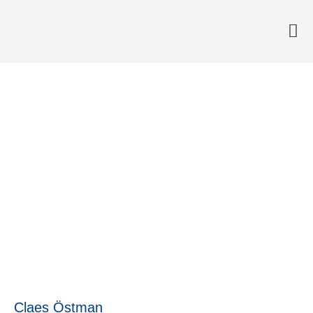
Vanliga fel när det gäller ERP-
projekt – värde
25 mars, 2015
Claes Östman