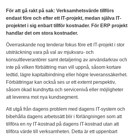
För att gå rakt på sak: Verksamhetsvärde tillförs
endast före och efter ett IT-projekt, medan själva IT-
projektet i sig enbart tillför kostnader. För ERP projekt
handlar det om stora kostnader.
Överraskande nog tenderar fokus före ett IT-projekt i stor
utsträckning vara på val av mjukvaru- och
konsultleverantörer samt detaljering av användarkrav och
inte på vilken förbättring man vill uppnå, såsom kortare
ledtid, lägre kapitalbindning eller högre leveranssäkerhet.
Förbättringar kan också ses ur ett externt perspektiv,
såsom ökad kundnytta och servicenivå eller möjligheter
att leverera mot nya kundsegment.
Att utgå från dagens problem med dagens IT-system och
bibehålla dagens arbetssätt blir i förlängningen som att
tillföra en ny IT-kostnad på dagens IT-kostnad utan att
tillföra värde till verksamheten. Detta är ett uppenbart