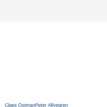
Hur gör man en digital
transformation?
19 juli, 2023
Claes Östman
Peter Alfvegren