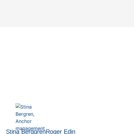
Förändringsledning – nyckeln
till framgångsrika förändringar
20 juni, 2023
Stina Berggren
Roger Edin