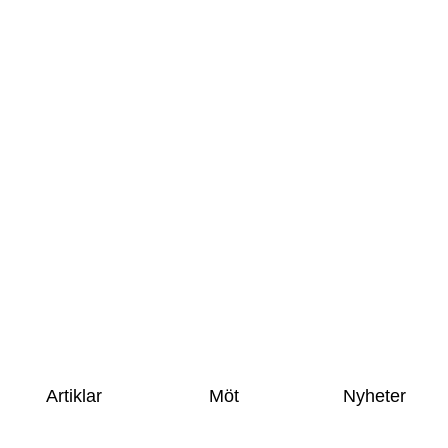
 AI-agenternas år
Artiklar
Möt
Nyheter