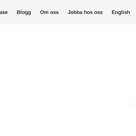
ase
Blogg
Om oss
Jobba hos oss
English