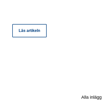
DIGITALISERING OCH AI
Välkommen till 2025:
Läs artikeln
Alla inlägg