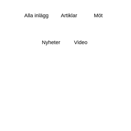
Alla inlägg
Artiklar
Möt
Nyheter
Video
.
MÖT
Lär känna Jonas Norström –
förändringsledare med passion för
utveckling
.
KUNDCASE
AAK:s kulturresa: Bygger broar för
framtida tillväxt