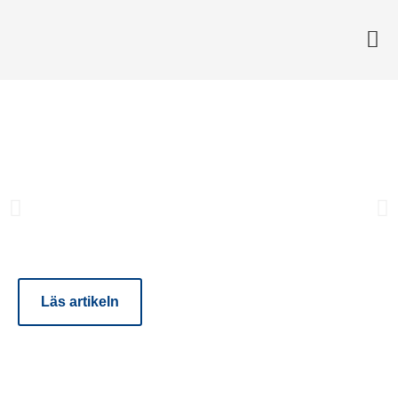
MÖT
Lär känna Jonas Norström –
förändringsledare med
passion för utveckling
Läs artikeln