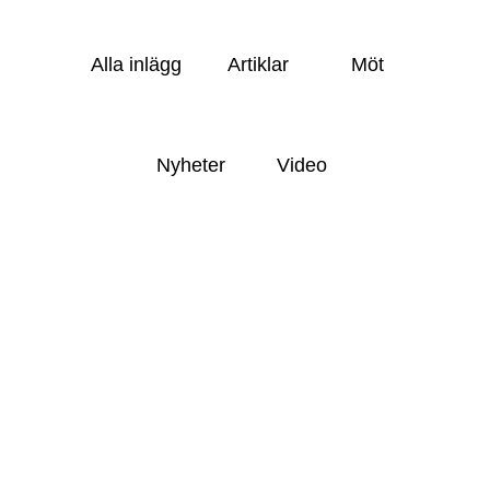
Alla inlägg
Artiklar
Möt
Nyheter
Video
.
LIFE SCIENCE
Varför validering är viktigt inom life
science-industrin: Affärsvärde bortom
efterlevnad
.
KUNDCASE
SmartCellas styrelse sa bara ”Wow!”