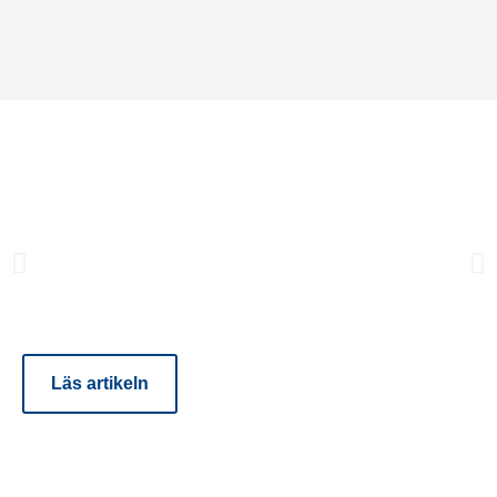
LIFE SCIENCE
Varför validering är viktigt
inom life science-industrin:
Affärsvärde bortom
efterlevnad
Läs artikeln