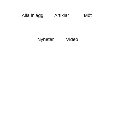
Alla inlägg
Artiklar
Möt
Nyheter
Video
.
STRATEGI
NIS2 – Utmaning eller möjlighet?
.
HÅLLBARHET
Fireside chat: Hur dubbel är din
väsentlighet, egentligen?