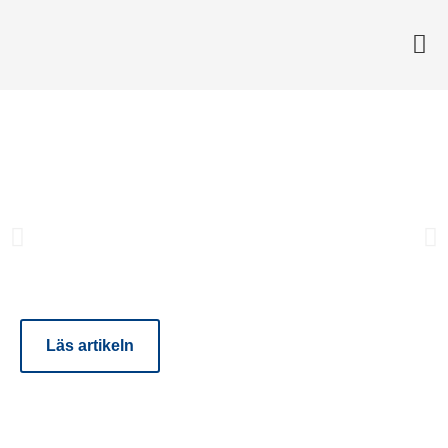
STRATEGI
NIS2 – Utmaning eller
möjlighet?
Läs artikeln